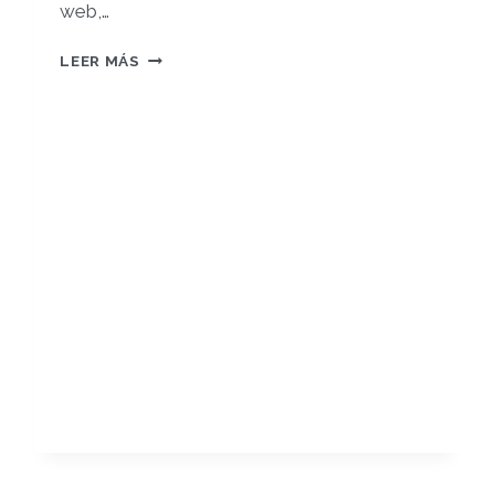
web,…
REFLEXIÓN
LEER MÁS
FINAL
–
PORTFOLIO
PERSONAL