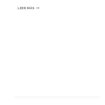
REFLEXIÓN
LEER MÁS
FINAL
–
PORTFOLIO
PERSONAL