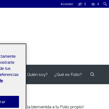
Acceder
3
4
ectamente
mostrarte
de tus
¿Quién soy?
¿Qué es Folio?
referencias
de
rar