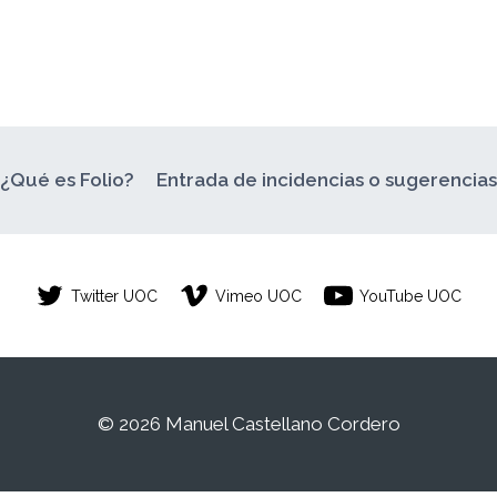
¿Qué es Folio?
Entrada de incidencias o sugerencia
Twitter UOC
Vimeo UOC
YouTube UOC
© 2026 Manuel Castellano Cordero