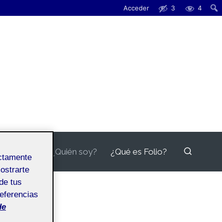
Acceder
3
4
¿Quién soy?
¿Qué es Folio?
ectamente
mostrarte
de tus
referencias
de