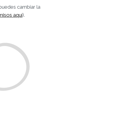
 puedes cambiar la
misos aquí
).