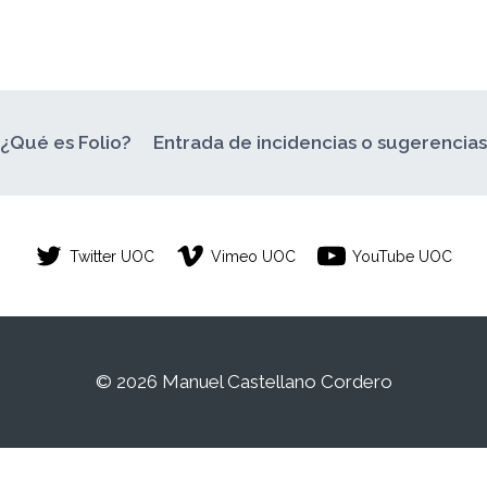
¿Qué es Folio?
Entrada de incidencias o sugerencia
Twitter UOC
Vimeo UOC
YouTube UOC
© 2026 Manuel Castellano Cordero
/a estudiante de la Universitat Oberta de Catalunya. Cualqui