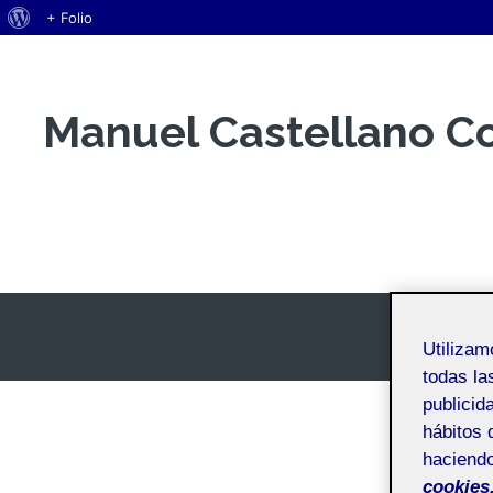
Acerca
+ Folio
Saltar
de
al
WordPress
contenido
Manuel Castellano C
Espacio Personal
Utiliza
todas la
publicid
hábitos 
haciendo
cookies