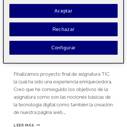
Reflexión final – Portfolio
personal
Aceptar
Por
Manuel Castellano Cordero
18 enero, 2023
Rechazar
Iniciación a las
Pública
Configurar
competencias TIC
aula 6
Finalizamos proyecto final de asignatura TIC
la cual ha sido una experiencia enriquecedora.
Creo que he conseguido los objetivos de la
asignatura como son las nociones básicas de
la tecnología digital como también la creación
de nuestra página web,…
REFLEXIÓN
LEER MÁS