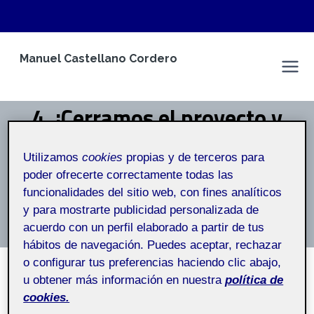
Saltar
Manuel Castellano Cordero
al
Espacio Personal
contenido
4. ¡Cerramos el proyecto y
hacemos su difusión!
Utilizamos
cookies
propias y de terceros para
poder ofrecerte correctamente todas las
Inicio
/
4. ¡Cerramos el proyecto y hacemos su difusión!
funcionalidades del sitio web, con fines analíticos
y para mostrarte publicidad personalizada de
4. ¡Cerramos el proyecto y hacemos su difusión!
acuerdo con un perfil elaborado a partir de tus
hábitos de navegación. Puedes aceptar, rechazar
o configurar tus preferencias haciendo clic abajo,
u obtener más información en nuestra
política de
SIN CATEGORÍA
cookies.